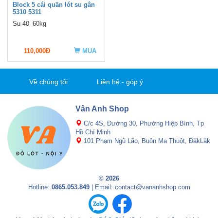
Block 5 cái quần lót su gân
5310 5311
Su 40_60kg
110,000Đ
MUA
Về chúng tôi
Liên hệ - góp ý
Vân Anh Shop
C/c 4S, Đường 30, Phường Hiệp Bình, Tp
Hồ Chí Minh
101 Phạm Ngũ Lão, Buôn Ma Thuột, ĐăkLăk
© 2026
Hotline:
0865.053.849
| Email: contact@vananhshop.com