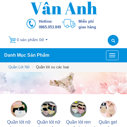
Hotline:
Miễn phí
0865.053.849
giao hàng
0 sản phẩm 0đ
Danh Mục Sản Phẩm
Toggle
navigati
Quần Lót Nữ
Quần lót su các loại
Quần lót nữ
Quần lót nữ
Quần lót ren
Quần gel