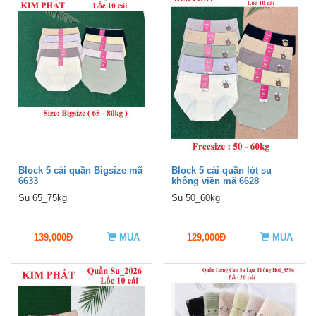
Block 5 cái quần Bigsize mã
Block 5 cái quần lót su
6633
không viền mã 6628
Su 65_75kg
Su 50_60kg
139,000Đ
MUA
129,000Đ
MUA