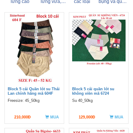
lưng cao
lưng vừa,
các loại
bụng và quần
lưng thấp
váy các loại
Block 5 cái Quần lót su Thái
Block 5 cái quần lót su
Lan chính hãng mã 604F
không viền mã 6724
Freesize: 45_50kg
Su 40_50kg
210,000Đ
MUA
129,000Đ
MUA