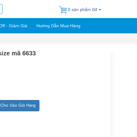
0 sản phẩm 0đ
Off - Giảm Giá
Hướng Dẫn Mua Hàng
size mã 6633
Cho Vào Giỏ
Hàng