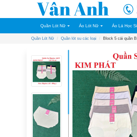
Quần Lót Nữ
Áo Lót Nữ
Áo Lá Học S
Quần Lót Nữ
Quần lót su các loại
Block 5 cái quần 