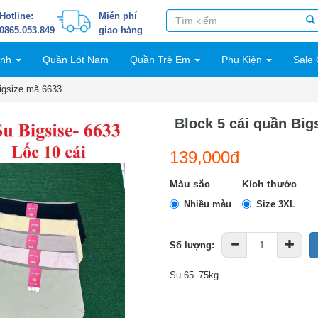
Hotline:
Miễn phí
0865.053.849
giao hàng
inh
Quần Lót Nam
Quần Trẻ Em
Phụ Kiện
Sale 
Bigsize mã 6633
Block 5 cái quần Big
139,000đ
Màu sắc
Kích thước
Nhiều màu
Size 3XL
Số lượng:
Su 65_75kg