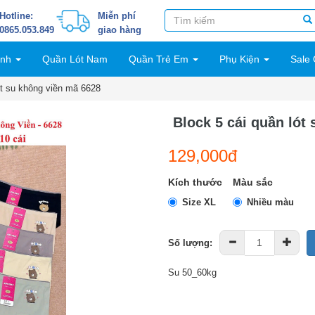
Hotline:
Miễn phí
0865.053.849
giao hàng
inh
Quần Lót Nam
Quần Trẻ Em
Phụ Kiện
Sale 
ót su không viền mã 6628
Block 5 cái quần lót
129,000đ
Kích thước
Màu sắc
Size XL
Nhiều màu
Số lượng:
Su 50_60kg