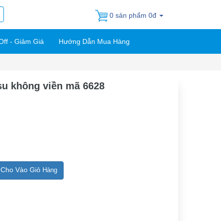
0 sản phẩm 0đ
Off - Giảm Giá
Hướng Dẫn Mua Hàng
 su không viền mã 6628
Cho Vào Giỏ
Hàng