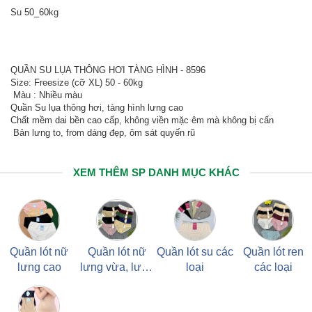
Su 50_60kg
QUẦN SU LỤA THÔNG HƠI TÀNG HÌNH - 8596
Size: Freesize (cỡ XL) 50 - 60kg
Màu : Nhiều màu
Quần Su lụa thông hơi, tàng hình lưng cao
Chất mềm dai bền cao cấp, không viền mặc êm mà không bị cấn
Bản lưng to, from dáng đẹp, ôm sát quyến rũ
XEM THÊM SP DANH MỤC KHÁC
Quần lót nữ
Quần lót nữ
Quần lót su các
Quần lót ren
lưng cao
lưng vừa, lưng
loại
các loại
thấp