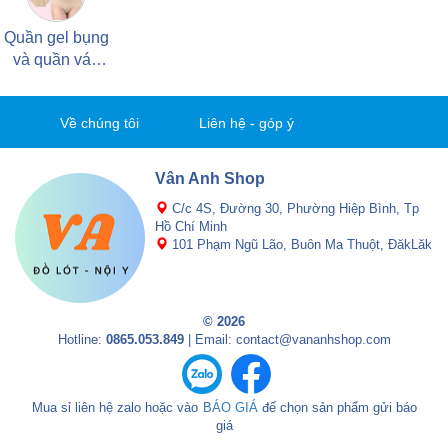
Quần gel bụng
và quần váy
các loại
Về chúng tôi
Liên hệ - góp ý
Vân Anh Shop
C/c 4S, Đường 30, Phường Hiệp Bình, Tp
Hồ Chí Minh
101 Phạm Ngũ Lão, Buôn Ma Thuột, ĐăkLăk
© 2026
Hotline:
0865.053.849
| Email: contact@vananhshop.com
Mua sỉ liên hệ zalo hoặc vào
BÁO GIÁ
để chọn sản phẩm gửi báo
giá