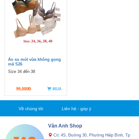
Áo su mút vừa không gọng
mã S26
Size 34 đến 38
99,000Đ
MUA
Về chúng tôi
Liên hệ - góp ý
Vân Anh Shop
C/c 4S, Đường 30, Phường Hiệp Bình, Tp