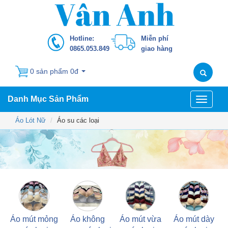
Hotline:
Miễn phí
0865.053.849
giao hàng
0 sản phẩm 0đ
Danh Mục Sản Phẩm
Toggle
navigati
Áo Lót Nữ
Áo su các loại
Áo mút mỏng
Áo không
Áo mút vừa
Áo mút dày