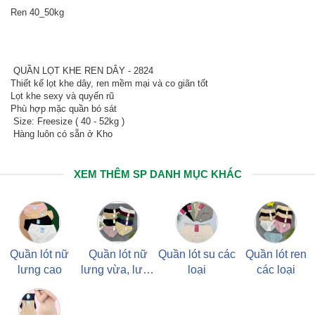
Ren 40_50kg
QUẦN LỌT KHE REN DÂY - 2824
Thiết kế lọt khe dây, ren mềm mại và co giãn tốt
Lọt khe sexy và quyến rũ
Phù hợp mặc quần bó sát
Size: Freesize ( 40 - 52kg )
Hàng luôn có sẵn ở Kho
XEM THÊM SP DANH MỤC KHÁC
Quần lót nữ
Quần lót nữ
Quần lót su các
Quần lót ren
lưng cao
lưng vừa, lưng
loại
các loại
thấp