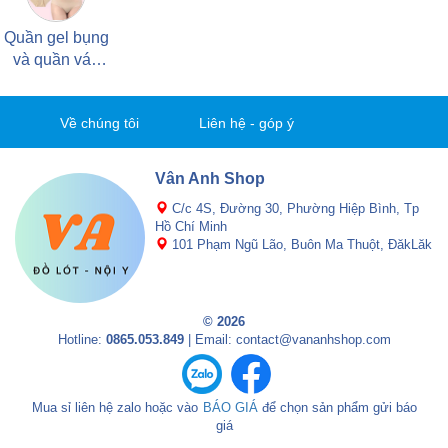
Quần gel bụng
và quần váy
các loại
Về chúng tôi
Liên hệ - góp ý
Vân Anh Shop
C/c 4S, Đường 30, Phường Hiệp Bình, Tp
Hồ Chí Minh
101 Phạm Ngũ Lão, Buôn Ma Thuột, ĐăkLăk
© 2026
Hotline:
0865.053.849
| Email: contact@vananhshop.com
Mua sỉ liên hệ zalo hoặc vào
BÁO GIÁ
để chọn sản phẩm gửi báo
giá