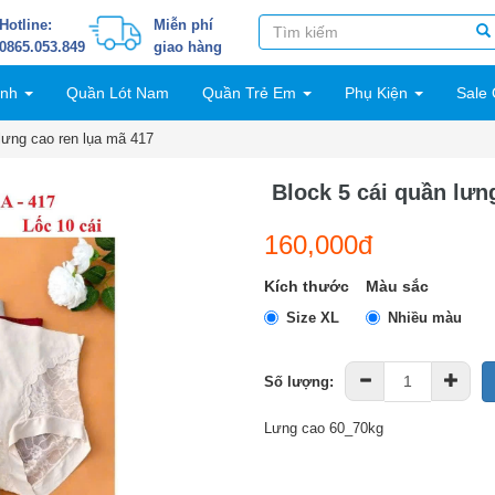
Hotline:
Miễn phí
0865.053.849
giao hàng
inh
Quần Lót Nam
Quần Trẻ Em
Phụ Kiện
Sale 
lưng cao ren lụa mã 417
Block 5 cái quần lưn
160,000đ
Kích thước
Màu sắc
Size XL
Nhiều màu
Số lượng:
Lưng cao 60_70kg