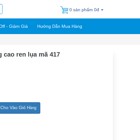
0 sản phẩm 0đ
Off - Giảm Giá
Hướng Dẫn Mua Hàng
g cao ren lụa mã 417
Cho Vào Giỏ
Hàng