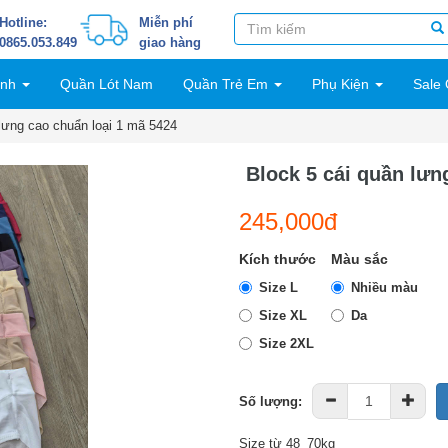
Hotline:
Miễn phí
0865.053.849
giao hàng
inh
Quần Lót Nam
Quần Trẻ Em
Phụ Kiện
Sale 
 lưng cao chuẩn loại 1 mã 5424
Block 5 cái quần lưn
245,000đ
Kích thước
Màu sắc
Size L
Nhiều màu
Size XL
Da
Size 2XL
Số lượng:
Size từ 48_70kg