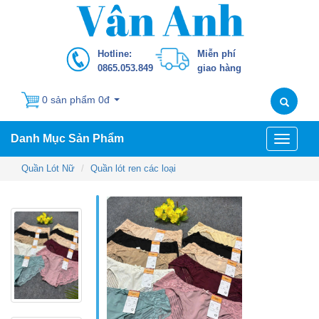
Hotline:
Miễn phí
0865.053.849
giao hàng
0 sản phẩm 0đ
Danh Mục Sản Phẩm
Toggle
navigati
Quần Lót Nữ
Quần lót ren các loại