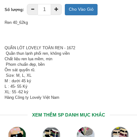
Cho Vào Giỏ
Số lượng:
Ren 40_62kg
QUẦN LÓT LOVELY TOÀN REN - 1672
Quần thun lạnh phối ren, không viền
Chất liệu ren lụa mềm, mịn
Phom chuẩn đẹp, bền
Ôm sát quyến rũ.
Size: M, L, XL
M : dưới 45 ký
L : 45- 55 Ký
XL: 55 -62 ký
Hàng Công ty Lovely Việt Nam
XEM THÊM SP DANH MỤC KHÁC