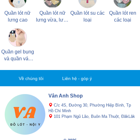
Quần lót nữ
Quần lót nữ
Quần lót su các
Quần lót ren
lưng cao
lưng vừa, lưng
loại
các loại
thấp
Quần gel bụng
và quần váy
các loại
Về chúng tôi
Liên hệ - góp ý
Vân Anh Shop
C/c 4S, Đường 30, Phường Hiệp Bình, Tp
Hồ Chí Minh
101 Phạm Ngũ Lão, Buôn Ma Thuột, ĐăkLăk