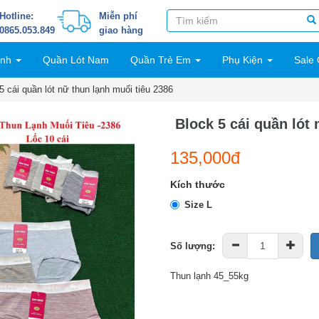
Hotline:
Miễn phí
0865.053.849
giao hàng
inh
Quần Lót Nam
Quần Trẻ Em
Phụ Kiện
Sale 
5 cái quần lót nữ thun lạnh muối tiêu 2386
Block 5 cái quần lót
135,000đ
Kích thước
Size L
Số lượng:
Thun lạnh 45_55kg