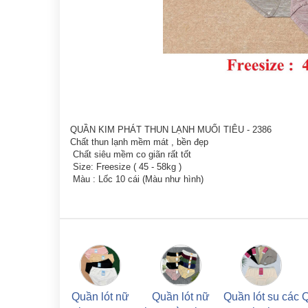
QUẦN KIM PHÁT THUN LẠNH MUỐI TIÊU - 2386
Chất thun lạnh mềm mát , bền đẹp
Chất siêu mềm co giãn rất tốt
Size: Freesize ( 45 - 58kg )
Màu : Lốc 10 cái (Màu như hình)
Quần lót nữ
Quần lót nữ
Quần lót su các
Q