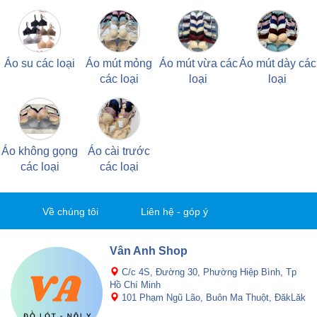
Áo su các loại
Áo mút mỏng
Áo mút vừa các
Áo mút dày các
các loại
loại
loại
Áo không gọng
Áo cài trước
các loại
các loại
Về chúng tôi
Liên hệ - góp ý
Vân Anh Shop
C/c 4S, Đường 30, Phường Hiệp Bình, Tp
Hồ Chí Minh
101 Phạm Ngũ Lão, Buôn Ma Thuột, ĐăkLăk