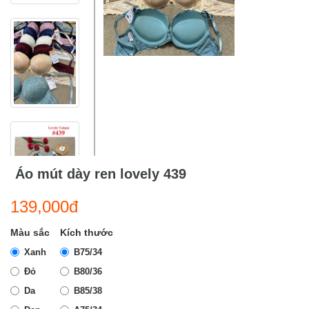
Áo mút dày ren lovely 439
139,000đ
Màu sắc
Kích thước
Xanh
B75/34
Đỏ
B80/36
Da
B85/38