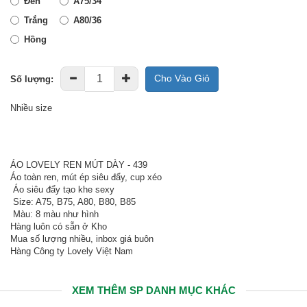
Đen
A75/34
Trắng
A80/36
Hồng
Cho Vào Giỏ
Số lượng:
Nhiều size
ÁO LOVELY REN MÚT DÀY - 439
Áo toàn ren, mút ép siêu đẩy, cup xéo
Áo siêu đẩy tạo khe sexy
Size: A75, B75, A80, B80, B85
Màu: 8 màu như hình
Hàng luôn có sẵn ở Kho
Mua số lượng nhiều, inbox giá buôn
Hàng Công ty Lovely Việt Nam
XEM THÊM SP DANH MỤC KHÁC