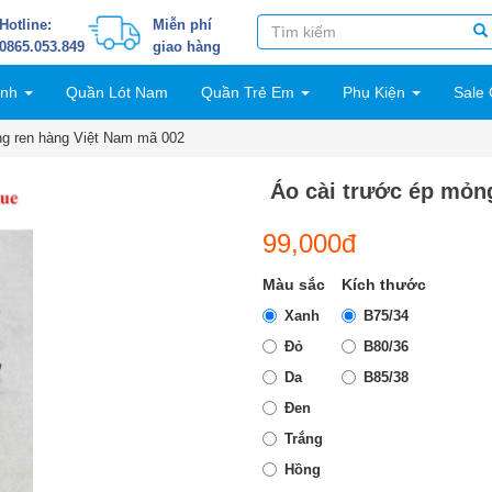
Hotline:
Miễn phí
0865.053.849
giao hàng
inh
Quần Lót Nam
Quần Trẻ Em
Phụ Kiện
Sale 
ng ren hàng Việt Nam mã 002
Áo cài trước ép mỏn
99,000đ
Màu sắc
Kích thước
Xanh
B75/34
Đỏ
B80/36
Da
B85/38
Đen
Trắng
Hồng